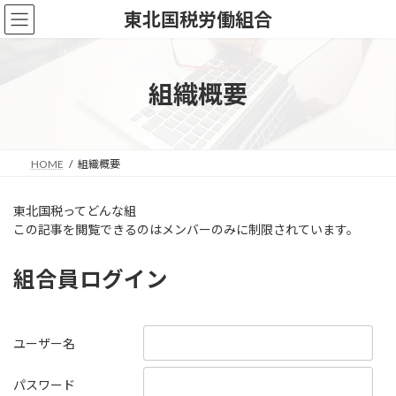
コ
ナ
東北国税労働組合
ン
ビ
テ
ゲ
ン
ー
ツ
シ
組織概要
へ
ョ
ス
ン
キ
に
ッ
移
HOME
組織概要
プ
動
東北国税ってどんな組
この記事を閲覧できるのはメンバーのみに制限されています。
組合員ログイン
ユーザー名
パスワード